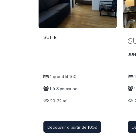
SUITE
S
JUN
1 grand lit 160
1
1 à 3 personnes
1
29-32 m²
2
Découvrir à partir de 105€
Dé